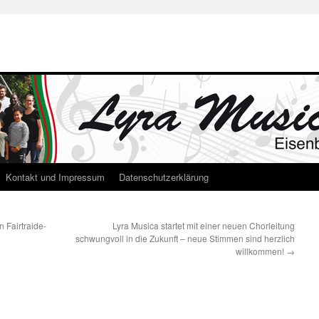
Kontakt und Impressum
Datenschutzerklärung
 Fairtraide-
Lyra Musica startet mit einer neuen Chorleitung
schwungvoll in die Zukunft – neue Stimmen sind herzlich
willkommen!
→