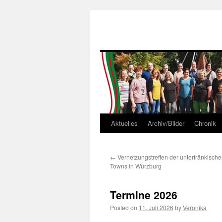
Aktuelles
Archiv/Bilder
Chronik
Skip
to
←
Vernetzungstreffen der unterfränkischen
content
Towns in Würzburg
Termine 2026
Posted on
11. Juli 2026
by
Veronika