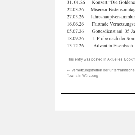
31. 01.26 Konzert “Die Goldenen
22.03.26 Misereor-Fastensonnta
27.03.26 Jahreshauptversammlu
16.06.26 Fairtrade Vernetzungstr
05.07.26 Gottesdienst anl. 35-Ja
18.09.26 1. Probe nach der So
13.12.26 Advent in Eisenbach
This entry was posted in
Aktuelles
. Bookm
←
Vernetzungstreffen der unterfränkischen
Towns in Würzburg