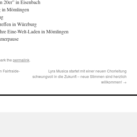
 20er” in Eisenbach
g in Mömlingen
ng
effen in Würzburg
hre Eine-Welt-Laden in Mömlingen
mmerpause
ark the
permalink
.
 Fairtraide-
Lyra Musica startet mit einer neuen Chorleitung
schwungvoll in die Zukunft – neue Stimmen sind herzlich
willkommen!
→