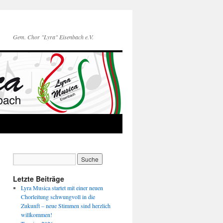
Gem. Chor "Lyra" Eisenbach e.V.
Letzte Beiträge
Lyra Musica startet mit einer neuen
Chorleitung schwungvoll in die
Zukunft – neue Stimmen sind herzlich
willkommen!