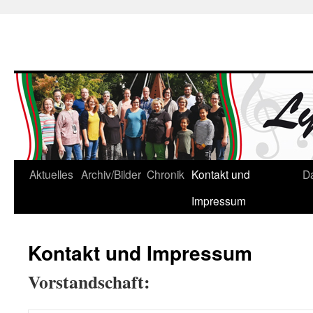
Skip
Aktuelles
Archiv/Bilder
Chronik
Kontakt und
D
to
Impressum
content
Kontakt und Impressum
Vorstandschaft: