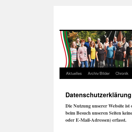
Aktuelles
Archiv/Bilder
Chronik
Skip
to
Datenschutzerklärung
content
Die Nutzung unserer Website is
beim Besuch unseren Seiten kein
oder E-Mail-Adressen) erfasst.