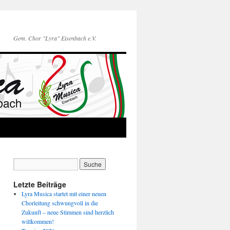
Gem. Chor "Lyra" Eisenbach e.V.
Letzte Beiträge
Lyra Musica startet mit einer neuen
Chorleitung schwungvoll in die
Zukunft – neue Stimmen sind herzlich
willkommen!